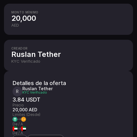
MONTO MÍNIMO
20,000
AED
CREADOR
Ruslan Tether
KYC
Verificado
Detalles de la oferta
Ruslan Tether
R
KYC
Verificado
3.84 USDT
Precio
20,000 AED
Limites (Desde)
De / A
De / A