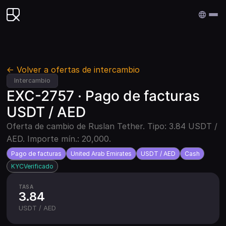
Edenex
← Volver a ofertas de intercambio
Intercambio
EXC-2757 · Pago de facturas
USDT / AED
Oferta de cambio de Ruslan Tether. Tipo: 3.84 USDT /
AED. Importe mín.: 20,000.
Pago de facturas
United Arab Emirates
USDT / AED
Cash
KYC
Verificado
TASA
3.84
USDT / AED