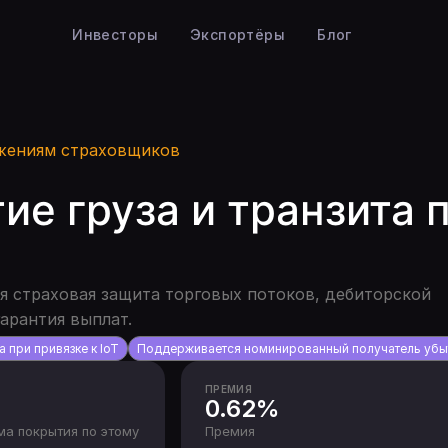
Инвесторы
Экспортёры
Блог
жениям страховщиков
ие груза и транзита 
я страховая защита торговых потоков, дебиторской
арантия выплат.
а при привязке к IoT
Поддерживается номинированный получатель убы
ПРЕМИЯ
0.62%
а покрытия по этому
Премия