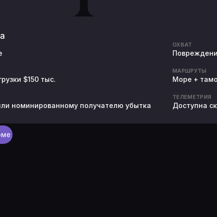
а
ОХВАТ
e
Повреждение
МАРШРУТЫ
рузки $150 тыс.
Море + там
ТЕЛЕМЕТРИЯ
 или номинированному получателю убытка
Доступна ск
рме