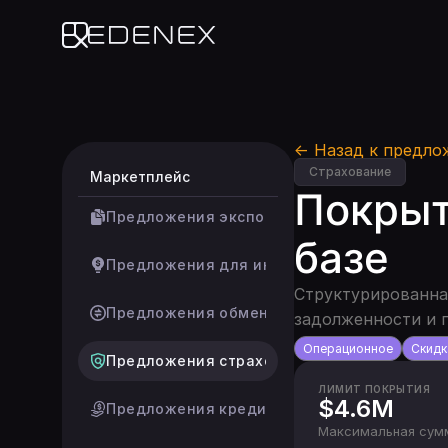
Edenex
← Назад к предло
Страхование
Маркетплейс
Покрыт
Предложения экспортеров
базе
Предложения для инвесторов
Структурированна
Предложения обмена
задолженности и г
Операционное
Скидк
Предложения страховщиков
ЛИМИТ ПОКРЫТИЯ
$4.6M
Предложения кредиторов
Максимальная сумм