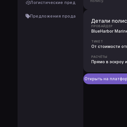
полису.
Логистические предложения
Предложения продавцов
Детали полис
ПРОВАЙДЕР
BlueHarbor Marin
ТИКЕТ
От стоимости отг
РАСЧЁТЫ
Прямо в эскроу
Открыть на платфо