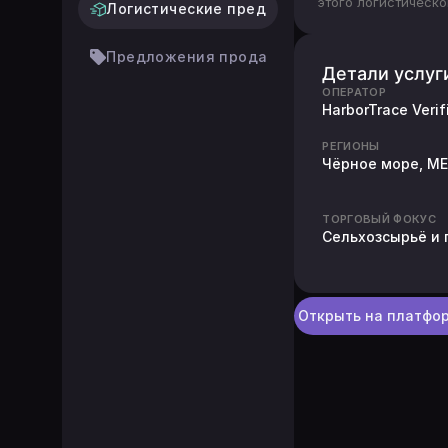
этого логистическ
Логистические предложения
Предложения продавцов
Детали услуг
ОПЕРАТОР
HarborTrace Verif
РЕГИОНЫ
Чёрное море, ME
ТОРГОВЫЙ ФОКУС
Сельхозсырьё и
Открыть на платфо