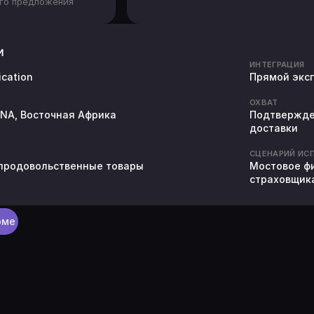
ого предложения
и
ИНТЕГРАЦИЯ
ication
Прямой экс
ОХВАТ
NA, Восточная Африка
Подтвержден
доставки
СЦЕНАРИЙ ИС
 продовольственные товары
Мостовое ф
страховщик
рме