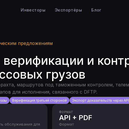
Инвесторы
Экспортёры
Блог
ическим предложениям
 верификации и конт
ссовых грузов
фрахта, маршрутов под таможенным контролем, телем
пов для исполнения, связанного с DFTP.
базы
Верификация третьей стороной
Экспорт доказательств через AP
ФОРМАТ
API + PDF
ль обслуживания для
Формат