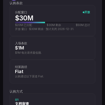
认购条款
分配窗口
开放
$30M
$20M
已分配
$30M
剩余
$50M
总计
开放 窗口 · $30M 剩余 · 预计关闭 2026-12-31.
入场条款
$1M
$1M 每次请求最低额.
结算路径
Fiat
认购通过以下渠道 Fiat.
认购方式
01
文档审查