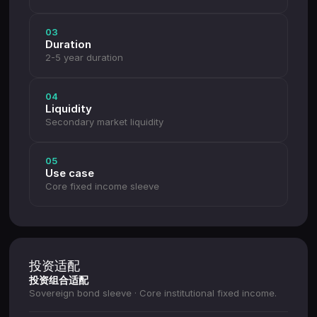
03
Duration
2-5 year duration
04
Liquidity
Secondary market liquidity
05
Use case
Core fixed income sleeve
投资适配
投资组合适配
Sovereign bond sleeve · Core institutional fixed income.