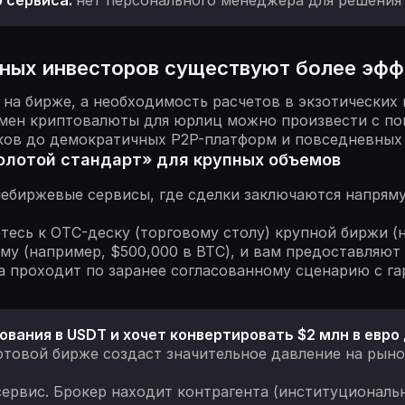
 сервиса:
нет персонального менеджера для решения
нных инвесторов существуют более эф
на бирже, а необходимость расчетов в экзотических
Обмен криптовалюты для юрлиц можно произвести с п
ков до демократичных P2P-платформ и повседневных 
золотой стандарт» для крупных объемов
биржевые сервисы, где сделки заключаются напряму
етесь к OTC-деску (торговому столу) крупной биржи (н
му (например, $500,000 в BTC), и вам предоставляют
а проходит по заранее согласованному сценарию с га
вания в USDT и хочет конвертировать $2 млн в евро
товой бирже создаст значительное давление на рыно
ервис. Брокер находит контрагента (институциональ