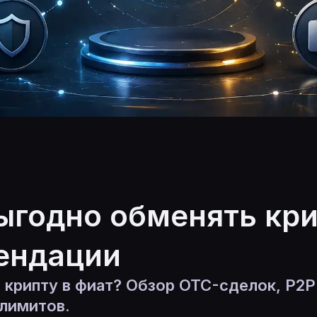
ыгодно обменять кр
ендации
 крипту в фиат? Обзор OTC-сделок, P2P
 лимитов.