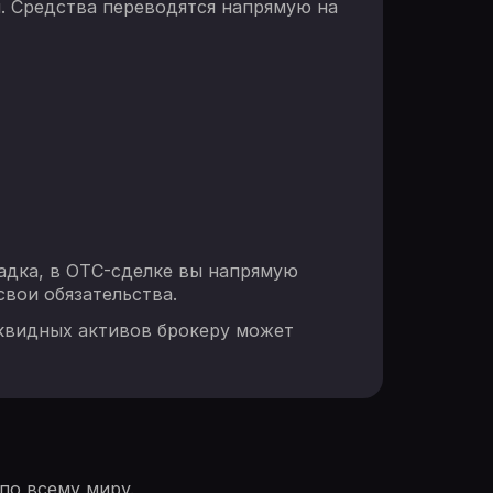
. Средства переводятся напрямую на
щадка, в OTC-сделке вы напрямую
свои обязательства.
иквидных активов брокеру может
по всему миру.