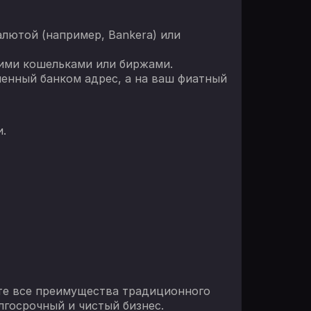
алютой (например, Bankera) или
шими кошельками или биржами.
ленный банком адрес, а на ваш фиатный
и.
ете все преимущества традиционного
лгосрочный и чистый бизнес.