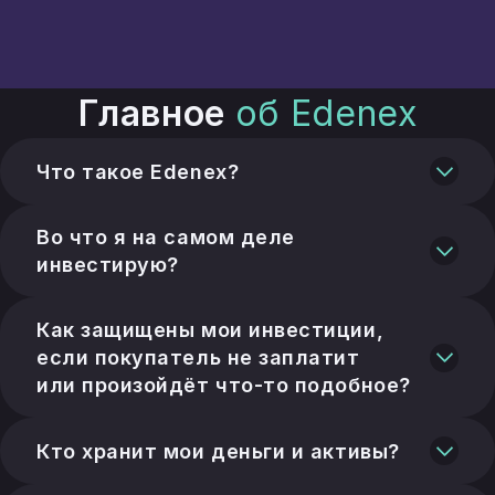
Главное
об Edenex
Что такое Edenex?
Глобальный маршрутизатор ликвидности
и маркетплейс, соединяющий капитал
Во что я на самом деле
с документально подтверждёнными
инвестирую?
экспортными поставками. Все средства
Конкретная документированная экспортная
и активы хранятся у лицензированных
поставка: товар в пути или инвойс,
кастодиальных партнёров — Edenex
Как защищены мои инвестиции,
оставшийся после отгрузки, — а не
никогда не держит ваши деньги напрямую.
если покупатель не заплатит
«слепой» пул.
или произойдёт что-то подобное?
Покрытие, обеспечение и порядок выплат
фиксируются по сделке до движения
Кто хранит мои деньги и активы?
капитала. Старший транш погашается
Лицензированные кастодианы, эскроу-
первым, а младший оценивается с учётом