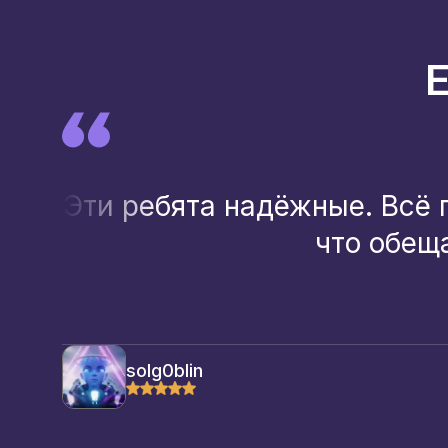
Эти ребята надёжные. Всё 
что обещ
solg0blin