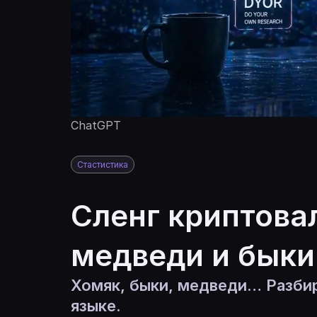
ChatGPT
Стастистика
Сленг криптова
медведи и быки
Хомяк, быки, медведи… Разбир
языке.