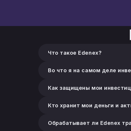
Что такое Edenex?
Глобальный маршрутизатор ликв
подтверждёнными экспортными п
Во что я на самом деле инв
партнёров — Edenex никогда не
Конкретная документированная э
«слепой» пул.
Как защищены мои инвестици
Покрытие, обеспечение и поряд
погашается первым, а младший 
Кто хранит мои деньги и ак
лицензированных кастодианов и
Лицензированные кастодианы, э
счетах в рамках их собственных
Обрабатывает ли Edenex тр
Нет. Трансграничные и инвойсо