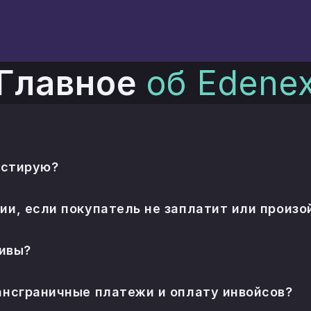
Главное
об Edene
идности и маркетплейс, соединяющий капитал с 
оставками. Все средства и активы хранятся у ли
естирую?
 держит ваши деньги напрямую.
кспортная поставка: товар в пути или инвойс, ост
и, если покупатель не заплатит или произо
ок выплат фиксируются по сделке до движения кап
оценивается с учётом риска, который он принимает
тивы?
 платёжных компаний, а не на балансе оператора.
скроу-агенты и авторизованные платёжные компан
 лицензий. Edenex формирует поручения и ведёт учё
ансграничные платежи и оплату инвойсов?
вые платежи проходят через лицензированных пла