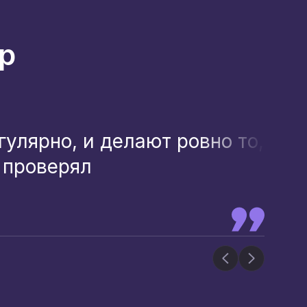
р
улярно, и делают ровно то,
Ра
 проверял