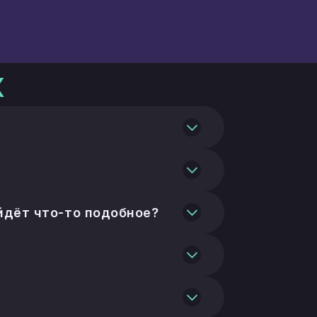
x
документально
цензированных кастодиальных
авшийся после отгрузки, — а не
йдёт что-то подобное?
итала. Старший транш
 первым. Средства хранятся у
ии — на сегрегированных
т.
тёжных провайдеров в рамках их