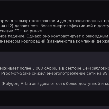
орма для смарт-контрактов и децентрализованных при
вня (L2) делают сеть более энергоэффективной и дос
озиции ETH на рынке.
ное падение. Однако оно контрастирует с рекордным 
интересом корпораций (казначейства компаний держат
рживает более 3 000 dApps, а в секторе DeFi заблок
Proof-of-Stake снизил энергопотребление сети на 99
 (Polygon, Arbitrum) делают сеть более доступной и 