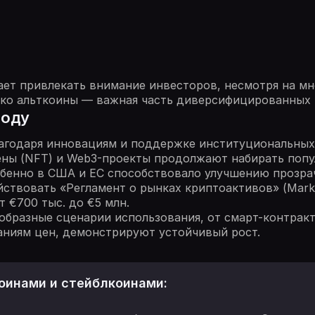
ет привлекать внимание инвесторов, несмотря на мн
ако альткоины — важная часть диверсифицированных 
году
агодаря инновациям и поддержке институциональных
ены (NFT) и Web3-проекты продолжают набирать попу
обенно в США и ЕС способствовало улучшению прозра
ствовать «Регламент о рынках криптоактивов» (Markets
 €700 тыс. до €5 млн.
образные сценарии использования, от смарт-контрак
аниям цен, демонстрируют устойчивый рост.
оинами и стейблкоинами: